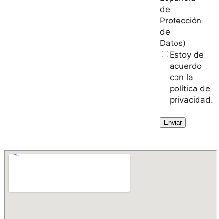
de
Protección
de
Datos)
Estoy de
acuerdo
con la
política de
privacidad.