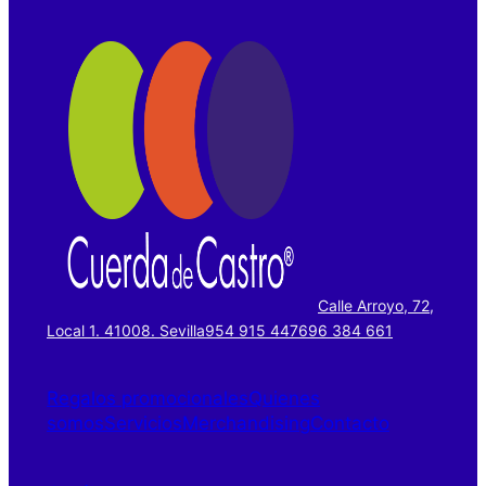
Calle Arroyo, 72,
Local 1. 41008. Sevilla
954 915 447
696 384 661
Regalos promocionales
Quienes
somos
Servicios
Merchandising
Contacto