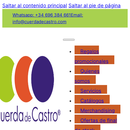
Saltar al contenido principal
Saltar al pie de página
Whatsapp: +34 696 384 661
Email:
info@cuerdadecastro.com
Regalos
promocionales
Quienes
somos
Servicios
Catálogos
Merchandising
Ofertas de final