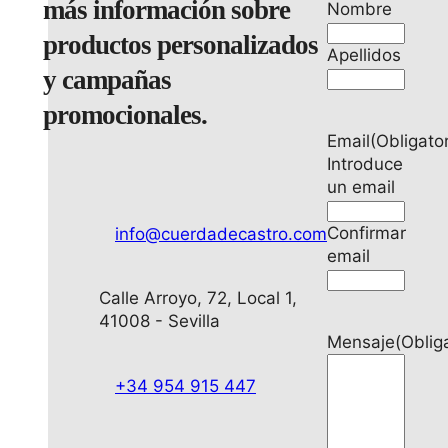
más información sobre
Nombre
productos personalizados
Apellidos
y campañas
promocionales.
Email
(Obligator
Introduce
un email
Confirmar
info@cuerdadecastro.com
email
Calle Arroyo, 72, Local 1,
41008 - Sevilla
Mensaje
(Oblig
+34 954 915 447