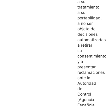
a su
tratamiento,
a su
portabilidad,
a no ser
objeto de
decisiones
automatizadas
a retirar
su
consentimient
y a
presentar
reclamaciones
ante la
Autoridad
de
Control
(Agencia
Española