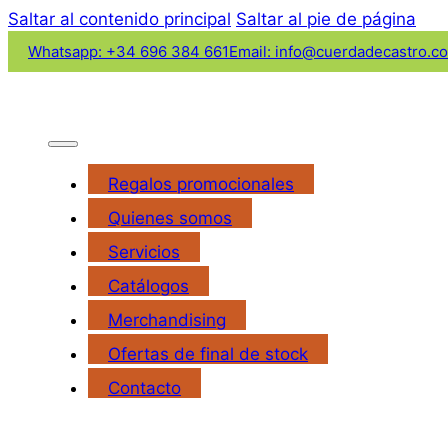
Saltar al contenido principal
Saltar al pie de página
Whatsapp: +34 696 384 661
Email: info@cuerdadecastro.c
Regalos promocionales
Quienes somos
Servicios
Catálogos
Merchandising
Ofertas de final de stock
Contacto